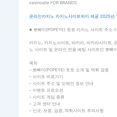
casinosite FOR BRANDS
온라인카지노 카지노사이트위키 제공 2025년 1
♣ 뽀빠이(POPEYE) 토토 카지노 사이트 주소
카지노, 카지노사이트, 바카라, 바카라사이트, 
노 사이트 및 온라인 전용 베팅 사이트인 뽀빠이
목차
– 뽀빠이(POPEYE) 토토 소개 및 먹튀 검증
– 사이트 바로가기
– 사이트 주소 및 도메인 정보 안내
– 이벤트 프로모션
– 사이트 게임 종류
– 고객 센터 안내
– 신규, 보증, 검증, 먹튀사이트 주의사항