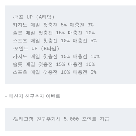
‧콤프 UP (A타입)

카지노 매일 첫충전 5% 매충전 3%

슬롯 매일 첫충전 15% 매충전 10%

스포츠 매일 첫충전 10% 매충전 5%

‧포인트 UP (B타입)

카지노 매일 첫충전 15% 매충전 10%

슬롯 매일 첫충전 15% 매충전 10%

스포츠 매일 첫충전 10% 매충전 5%
– 메신저 친구추자 이벤트
‧텔레그램 친구추가시 5,000 포인트 지급