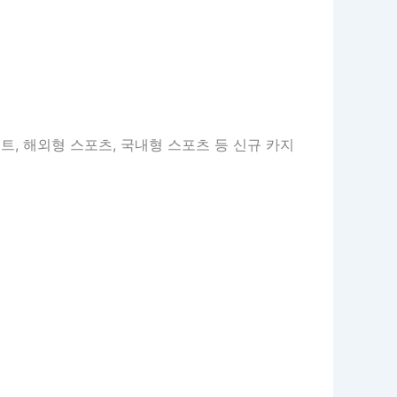
트, 해외형 스포츠, 국내형 스포츠 등 신규 카지