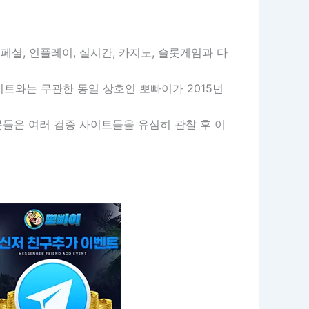
페셜, 인플레이, 실시간, 카지노, 슬롯게임과 다
이트와는 무관한 동일 상호인 뽀빠이가 2015년
분들은 여러 검증 사이트들을 유심히 관찰 후 이