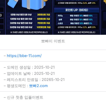
뽀빠이 이벤트
–
https://bbe-11.com/
– 도메인 생성일 : 2025-10-21
– 업데이트 날짜 : 2025-10-21
– 레지스트리 만료일 : 20265-10-21
– 평생도메인 :
뽀빠2.com
– 신규 첫충 입플이벤트