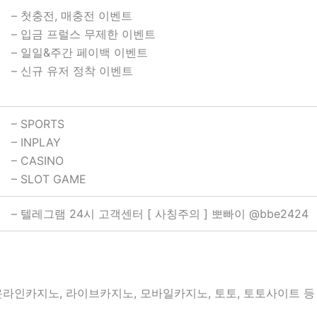
– 첫충전, 매충전 이벤트
– 입금 프럴스 무제한 이벤트
– 일일&주간 페이백 이벤트
– 신규 유저 정착 이벤트
– SPORTS
– INPLAY
– CASINO
– SLOT GAME
– 텔레그램 24시 고객센터 [ 사칭주의 ] 뽀빠이 @bbe2424
온라인카지노, 라이브카지노, 모바일카지노, 토토, 토토사이트 