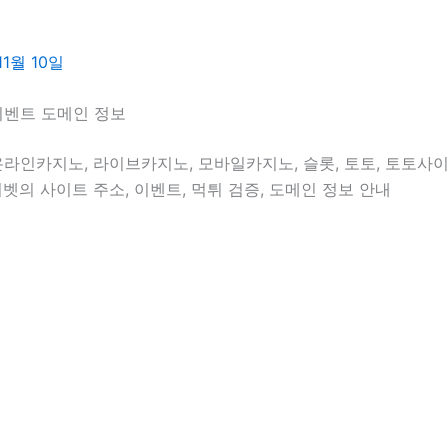
1월 10일
 이벤트 도메인 정보
온라인카지노, 라이브카지노, 모바일카지노, 슬롯, 토토, 토토사이
벳의 사이트 주소, 이벤트, 먹튀 검증, 도메인 정보 안내