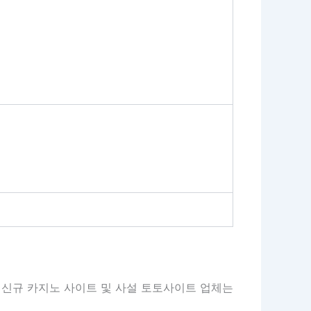
등 신규 카지노 사이트 및 사설 토토사이트 업체는