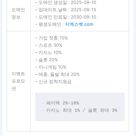
– 도메인 생성일 : 2025-09-10
도메인
– 업데이트 날짜 : 2025-09-15
정보
– 도메인 만료일 : 2030-09-10
– 평생도메인 :
지엑스벳.com
– 가입 첫충 70%
– 스포츠 30%
– 카지노 10%
– 슬롯 20%
– 미니게임 10%
이벤트
– 매충, 돌발 최대 20%
프로모
– 신규 정착지원금
션
‧ 페이백 2%~10%

‧ 카지노 최대 1% / 슬롯 최대 3%