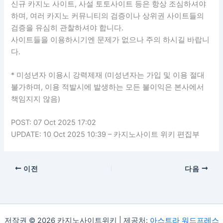
신규 카지노 사이트, 사설 토토사이트 등은 항상 조심하셔야
하며, 여러 카지노 커뮤니티의 검증이나 상위권 사이트들의
검증을 유심히 관찰하셔야 합니다.
사이트들을 이용하시기엔 문제가 없으나 주의 하시길 바랍니
다.
* 미성년자 이용시 강력제재 (미성년자는 가입 및 이용 절대
불가하며, 이용 적발시에 발생하는 모든 불이익은 본사에서
책임지지 않음)
POST: 07 Oct 2025 17:02
UPDATE: 10 Oct 2025 10:39 – 카지노사이트 위키 편집부
이전
다음
저작권 © 2026 카지노사이트위키 | 제공처:
아스트라 워드프레스