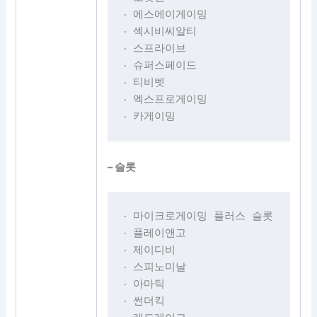
‧ 에스에이게이밍

‧ 섹시비씨알티

‧ 스프라이브

‧ 슈퍼스페이드

‧ 티비벳

‧ 엑스프로게이밍

‧ 카게이밍
– 슬롯
‧ 마이크로게이밍 플러스 슬롯

‧ 플레이앤고

‧ 제이디비

‧ 스피노미날

‧ 아마틱

‧ 썬더킥
