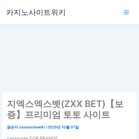
콘
카지노사이트위키
텐
츠
로
건
너
뛰
기
지엑스엑스벳(ZXX BET)【보
증】프리미엄 토토 사이트
글쓴이
casinositewiki
/
2025년 10월 07일
casinosite FOR BRANDS