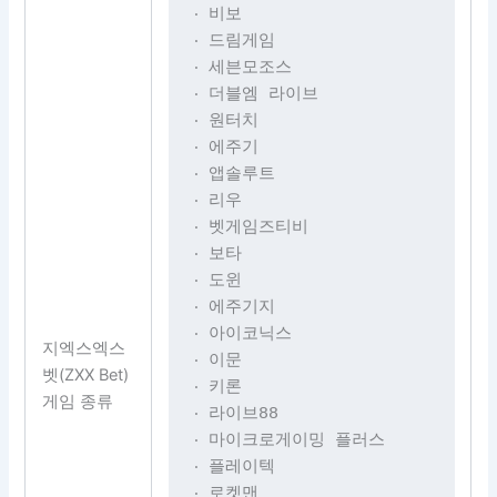
‧ 비보

‧ 드림게임

‧ 세븐모조스

‧ 더블엠 라이브

‧ 원터치

‧ 에주기

‧ 앱솔루트

‧ 리우

‧ 벳게임즈티비

‧ 보타

‧ 도윈

‧ 에주기지

‧ 아이코닉스

지엑스엑스
‧ 이문

벳(ZXX Bet)
‧ 키론

게임 종류
‧ 라이브88

‧ 마이크로게이밍 플러스

‧ 플레이텍

‧ 로켓맨
