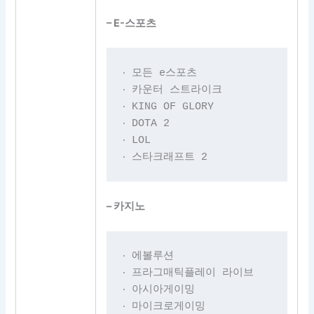
– E-스포츠
‧ 모든 e스포츠

‧ 카운터 스트라이크

‧ KING OF GLORY

‧ DOTA 2

‧ LOL

‧ 스타크래프트 2
– 카지노
‧ 에볼루션

‧ 프라그매틱플레이 라이브

‧ 아시아게이밍

‧ 마이크로게이밍
