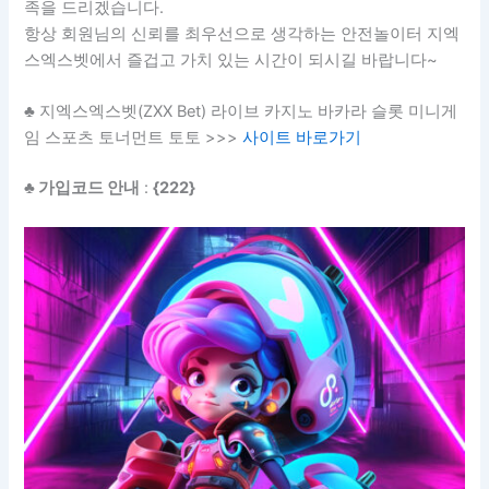
족을 드리겠습니다.
항상 회원님의 신뢰를 최우선으로 생각하는 안전놀이터 지엑
스엑스벳에서 즐겁고 가치 있는 시간이 되시길 바랍니다~
♣ 지엑스엑스벳(ZXX Bet) 라이브 카지노 바카라 슬롯 미니게
임 스포츠 토너먼트 토토 >>>
사이트 바로가기
♣ 가입코드 안내
:
{222}