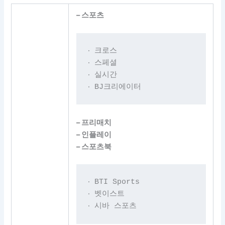
– 스포츠
‧ 크로스

‧ 스페셜

‧ 실시간

– 프리매치
– 인플레이
– 스포츠북
‧ BTI Sports

‧ 벳이스트

‧ 시바 스포츠