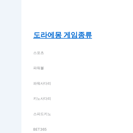
도라에몽 게임종류
스포츠
파워볼
파워사다리
키노사다리
스피드키노
BET365