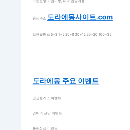
모든은행 가입가능, 테더 입금가능
도라에몽사이트.com
평생주소
입금플러스 5+3 1+5 20+8 30+12 50+20 100+35
도라에몽 주요 이벤트
입금플러스 이벤트
명예의 전당 이벤트
롤링상금 이벤트