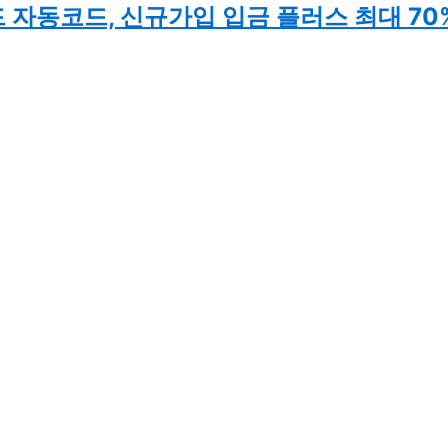
 자동코드, 신규가입 입금 플러스 최대 70