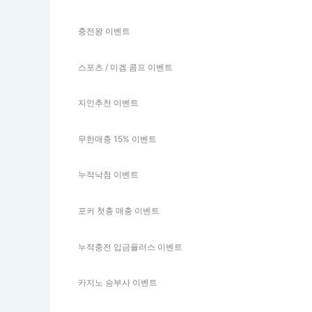
충전왕 이벤트
스포츠 / 미겜 콤프 이벤트
지인추천 이벤트
무한매충 15% 이벤트
누적낙첨 이벤트
포커 첫충 매충 이벤트
누적충전 입금플러스 이벤트
카지노 승부사 이벤트