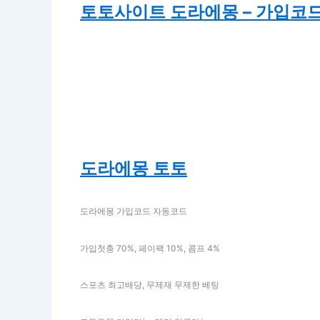
토토사이트 도라에몽 – 가입코드
도라에몽 토토
도라에몽 가입코드 자동코드
가입첫충 70%, 페이팩 10%, 콤프 4%
스포츠 최고배당, 무제재 무제한 베팅