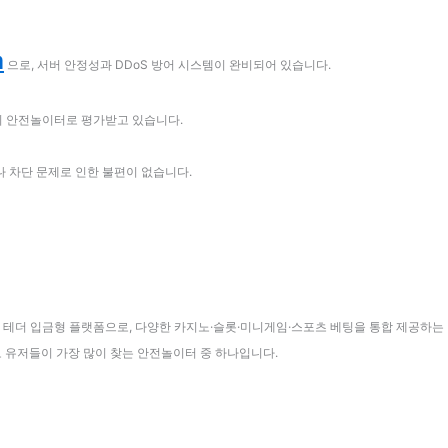
m
으로, 서버 안정성과 DDoS 방어 시스템이 완비되어 있습니다.
의 안전놀이터로 평가받고 있습니다.
나 차단 문제로 인한 불편이 없습니다.
 테더 입금형 플랫폼으로, 다양한 카지노·슬롯·미니게임·스포츠 베팅을 통합 제공하는
토 유저들이 가장 많이 찾는 안전놀이터 중 하나입니다.