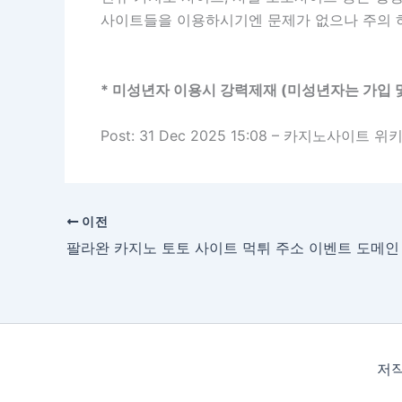
사이트들을 이용하시기엔 문제가 없으나 주의 
* 미성년자 이용시 강력제재 (미성년자는 가입 
Post: 31 Dec 2025 15:08 – 카지노사이트 
이전
팔라완 카지노 토토 사이트 먹튀 주소 이벤트 도메인
저작