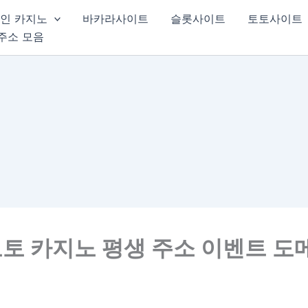
인 카지노
바카라사이트
슬롯사이트
토토사이트
주소 모음
 | 토토 카지노 평생 주소 이벤트 