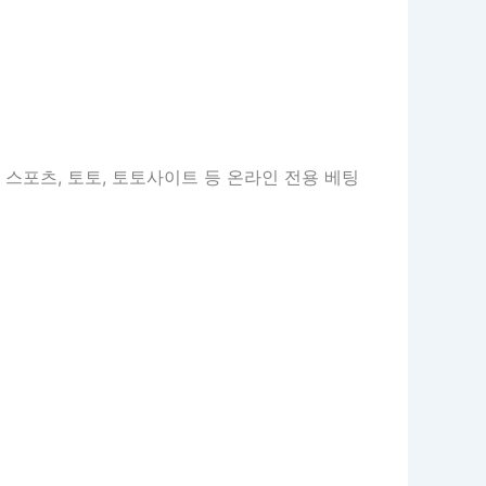
 스포츠, 토토, 토토사이트 등 온라인 전용 베팅