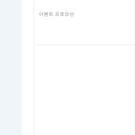
이벤트 프로모션