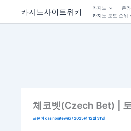
콘
카지노
온라
카지노사이트위키
텐
카지노 토토 순위 
츠
로
건
너
뛰
기
체코벳(Czech Bet)
글쓴이
casinositewiki
/
2025년 12월 31일