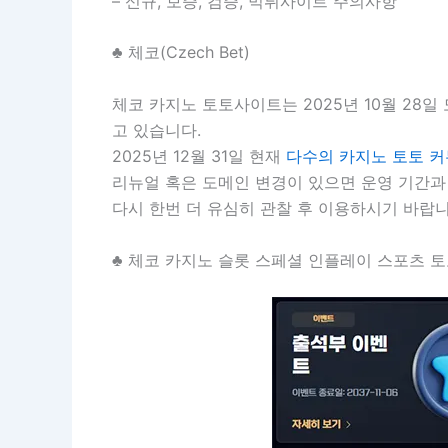
– 신규, 보증, 검증, 먹튀사이트 주의사항
♣ 체코(Czech Bet)
체코 카지노 토토사이트는 2025년 10월 28일
고 있습니다.
2025년 12월 31일 현재
다수의 카지노 토토 커
리뉴얼 혹은 도메인 변경이 있으면 운영 기간과 
다시 한번 더 유심히 관찰 후 이용하시기 바랍니
♣ 체코 카지노 슬롯 스페셜 인플레이 스포츠 