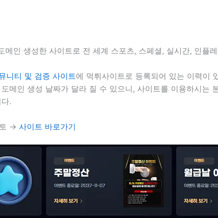
 도메인 생성한 사이트로 전 세계 스포츠, 스페셜, 실시간, 인
뮤니티 및 검증 사이트
에 먹튀사이트로 등록되어 있는 이력이 
도메인 생성 날짜가 달라 질 수 있으니, 사이트를 이용하시는 분
다.
토토 →
사이트 바로가기