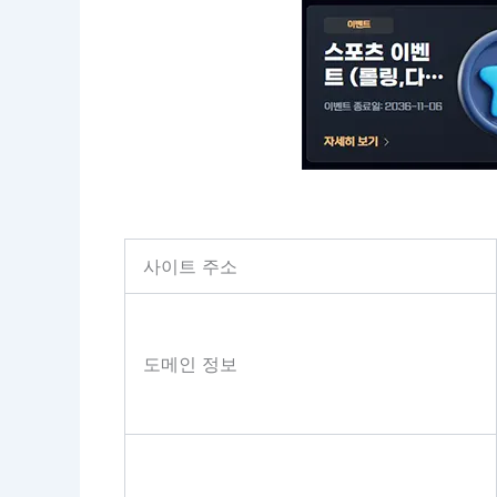
사이트 주소
도메인 정보