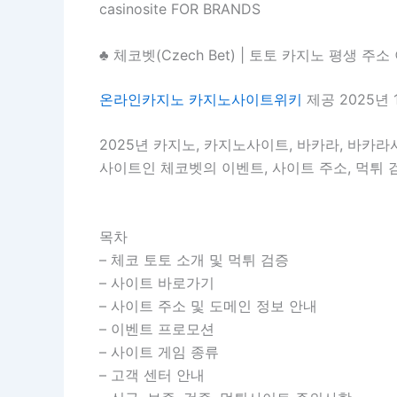
casinosite FOR BRANDS
♣ 체코벳(Czech Bet) | 토토 카지노 평생 
온라인카지노 카지노사이트위키
제공 2025년 
2025년 카지노, 카지노사이트, 바카라, 바카
사이트인 체코벳의 이벤트, 사이트 주소, 먹튀 
목차
– 체코 토토 소개 및 먹튀 검증
– 사이트 바로가기
– 사이트 주소 및 도메인 정보 안내
– 이벤트 프로모션
– 사이트 게임 종류
– 고객 센터 안내