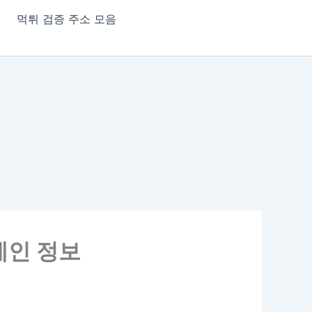
먹튀 검증 주소 모음
도메인 정보