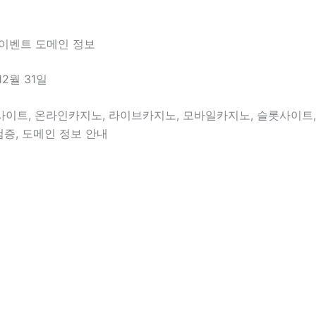
주소 이벤트 도메인 정보
12월 31일
라사이트, 온라인카지노, 라이브카지노, 모바일카지노, 슬롯사이트,
검증, 도메인 정보 안내