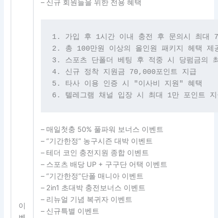
– 신규 회원들을 위한 전용 혜택
1. 가입 후 1시간 이내 충전 후 문의시 최대 
2. 총 100만원 이상의 올인원 패키지 헤택 제공
3. 스포츠 단폴더 베팅 후 적중 시 당펌금의 최
4. 신규 정착 지원금 70,000포인트 지급

5. 타사 이용 인증 시 "이사비 지원" 혜택

6. 텔레그램 채널 입장 시 최대 1만 포인트 
– 매일첫충 50% 풀파워 보너스 이벤트
– “기간한정” 농구시즌 대박 이벤트
– 테더 코인 충전지원 종합 이벤트
– 스포츠 배당 UP + 구구단 어택 이벤트
– “기간한정”단폴 매니아 이벤트
– 2in1 초대박 충전보너스 이벤트
– 리뉴얼 기념 복귀자 이벤트
이
– 신규특별 이벤트
벤