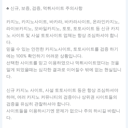
♣ 신규, 보증, 검증, 먹튀사이트 주의사항
카지노, 카지노사이트, 바카라, 바카라사이트, 온라인카지노,
라이브카지노, 모바일카지노, 토토, 토토사이트 등 신규 카지
노 사이트 및 사설 토토사이트 업체는 항상 조심하셔야 합니
다.
믿을 수 있는 안전한 카지노사이트, 토토사이트를 검증 하기
에는 100% 확인하기 어려운 상황입니다.
선택한 사이트를 믿고 이용하였으나 먹튀사이트였다는 것을
알게 되었을때는 심각한 결과로 이어질수 밖에 없는 현실입니
다.
신규 카지노 사이트, 사설 토토사이트 등은 항상 조심하셔야
하며, 여러 카지노 커뮤니티의 검증이나 상위권 사이트들의
검증을 유심히 관찰하셔야 합니다.
사이트들을 이용하시기엔 문제가 없으나 주의 하시길 바랍니
다.