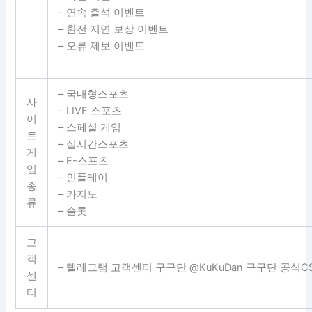
– 연속 출석 이벤트
– 환전 지연 보상 이벤트
– 오류 제보 이벤트
– 국내형스포츠
사
– LIVE 스포츠
이
– 스페셜 게임
트
– 실시간스포츠
게
– E-스포츠
임
– 인플레이
종
– 카지노
류
– 슬롯
고
객
– 텔레그램 고객센터 구구단 @KuKuDan 구구단 공식C
센
터