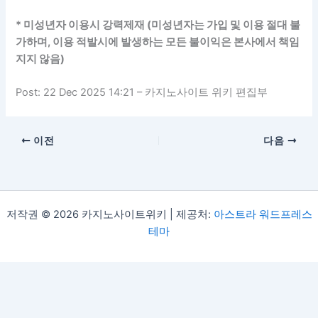
* 미성년자 이용시 강력제재 (미성년자는 가입 및 이용 절대 불
가하며, 이용 적발시에 발생하는 모든 불이익은 본사에서 책임
지지 않음)
Post: 22 Dec 2025 14:21 – 카지노사이트 위키 편집부
이전
다음
저작권 © 2026 카지노사이트위키 | 제공처:
아스트라 워드프레스
테마