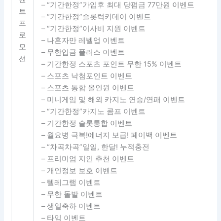
– “기간한정”가입후 최대 당펌금 77만원 이벤트
트
– “기간한정”슬롯럭키데이 이벤트
프
– “기간한정”이사비 지원 이벤트
로
– 나혼자만 레벨업 이벤트
모
– 무한입금 플러스 이벤트
션
– 기간한정 스포츠 포인트 무한 15% 이벤트
– 스포츠 낙첨포인트 이벤트
– 스포츠 통합 올인원 이벤트
– 미니게임 및 해외 카지노 연승/연패 이벤트
– “기간한정”카지노 콤프 이벤트
– 기간한정 슬롯통합 이벤트
– 월요병 극복!에너지 보급! 페이백 이벤트
– “차곡차곡”일일, 한달! 누적충전
– 프리미엄 지인 추천 이벤트
– 개인정보 보호 이벤트
– 텔레그램 이벤트
– 무한 돌발 이벤트
– 생일축하 이벤트
– 타임 이벤트