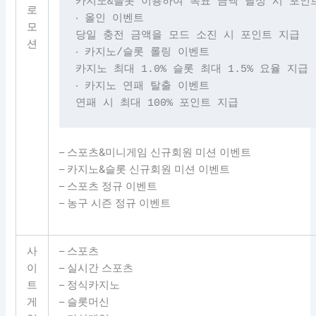
카지노&슬롯 이용하여 목표 금액 달성 시 포인트
로
‧ 올인 이벤트

모
당일 충전 금액을 모드 소진 시 포인트 지급

션
‧ 카지노/슬롯 롤링 이벤트

카지노 최대 1.0% 슬롯 최대 1.5% 요율 지급

‧ 카지노 연패 탈출 이벤트

연패 시 최대 100% 포인트 지급
– 스포츠&미니게임 신규회원 미션 이벤트
– 카지노&슬롯 신규회원 미션 이벤트
– 스포츠 정규 이벤트
– 농구 시즌 정규 이벤트
사
– 스포츠
이
– 실시간 스포츠
트
– 정식카지노
게
– 슬롯머신