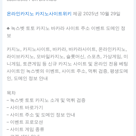
온라인카지노 카지노사이트위키
제공 2025년 10월 29일
♣ 녹스벳 토토 카지노 바카라 사이트 주소 이벤트 도메인 정
보
카지노, 카지노사이트, 바카라, 바카라사이트, 온라인카지노,
라이브카지노, 모바일카지노, 슬롯머신, 스포츠, 가상게임, 미
니게임, 토큰게임 등 신규 카지노 사이트 및 온라인 전용 베팅
사이트인 녹스벳의 이벤트, 사이트 주소, 먹튀 검증, 평생도메
인, 도메인 정보 안내
목차
– 녹스벳 토토 카지노 소개 및 먹튀 검증
– 사이트 바로가기
– 사이트 주소 및 도메인 정보 안내
– 이벤트 프로모션
– 사이트 게임 종류