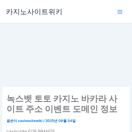
콘
카지노사이트위키
텐
츠
로
건
너
뛰
기
녹스벳 토토 카지노 바카라 사
이트 주소 이벤트 도메인 정보
글쓴이
casinositewiki
/
2025년 09월 04일
casinosite FOR BRANDS