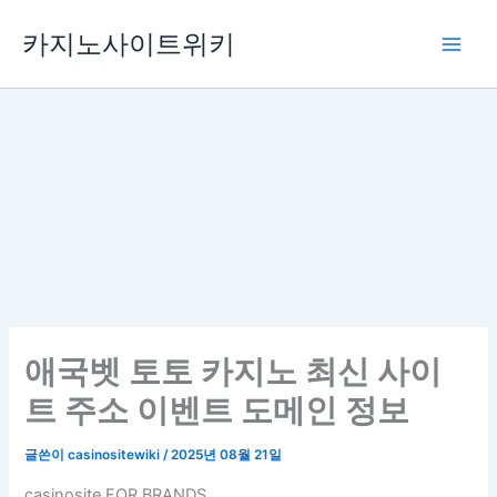
콘
카지노사이트위키
텐
츠
로
건
너
뛰
기
애국벳 토토 카지노 최신 사이
트 주소 이벤트 도메인 정보
글쓴이
casinositewiki
/
2025년 08월 21일
casinosite FOR BRANDS