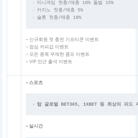
‧ 미니게임 첫충/매충 10% 돌발 15%

‧ 카지노 첫충/매충 5%

‧ 슬롯 첫충/매충 10%
– 신규회원 첫 충전 기프티콘 이벤트
– 점심 커피값 이벤트
– 모든 종목 무제한 콤프 이벤트
– VIP 만근 출석 이벤트
– 스포츠
‧ 탑 글로벌 BET365, 1XBET 등 최상의 피드
– 실시간