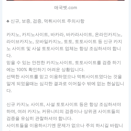
애국벳.com
♣ 신규, 보증, 검증, 먹튀사이트 주의사항
카지노, 카지노사이트, 바카라, 바카라사이트, 온라인카지노,
라이브카지노, 모바일카지노, 토토, 토토사이트 등 신규 카지
노 사이트 및 사설 토토사이트 업체는 항상 조심하셔야 합니
다.
믿을 수 있는 안전한 카지노사이트, 토토사이트를 검증 하기
에는 100% 확인하기 어려운 상황입니다.
선택한 사이트를 믿고 이용하였으나 먹튀사이트였다는 것을
알게 되었을때는 심각한 결과로 이어질수 밖에 없는 현실입니
다.
신규 카지노 사이트, 사설 토토사이트 등은 항상 조심하셔야
하며, 여러 카지노 커뮤니티의 검증이나 상위권 사이트들의
검증을 유심히 관찰하셔야 합니다.
사이트들을 이용하시기엔 문제가 없으나 주의 하시길 바랍니