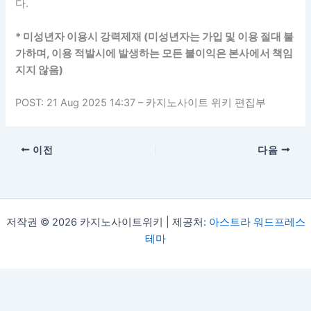
다.
* 미성년자 이용시 강력제재 (미성년자는 가입 및 이용 절대 불
가하며, 이용 적발시에 발생하는 모든 불이익은 본사에서 책임
지지 않음)
POST: 21 Aug 2025 14:37 – 카지노사이트 위키 편집부
이전
다음
저작권 © 2026 카지노사이트위키 | 제공처:
아스트라 워드프레스
테마