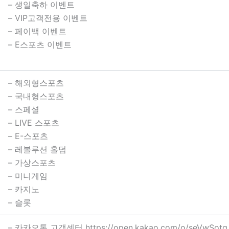
– 생일축하 이벤트
– VIP고객전용 이벤트
– 페이백 이벤트
– E스포츠 이벤트
– 해외형스포츠
– 국내형스포츠
– 스페셜
– LIVE 스포츠
– E-스포츠
– 레볼루션 홀덤
– 가상스포츠
– 미니게임
– 카지노
– 슬롯
– 카카오톡 고객센터 https://open.kakao.com/o/seVwSotg