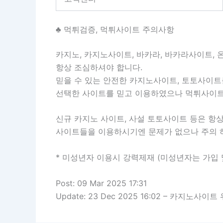
♣ 먹튀검증, 먹튀사이트 주의사항
카지노, 카지노사이트, 바카라, 바카라사이트, 
항상 조심하셔야 합니다.
믿을 수 있는 안전한 카지노사이트, 토토사이트
선택한 사이트를 믿고 이용하였으나 먹튀사이트
신규 카지노 사이트, 사설 토토사이트 등은 항
사이트들을 이용하시기엔 문제가 없으나 주의 
* 미성년자 이용시 강력제재 (미성년자는 가입
Post: 09 Mar 2025 17:31
Update: 23 Dec 2025 16:02 – 카지노사이