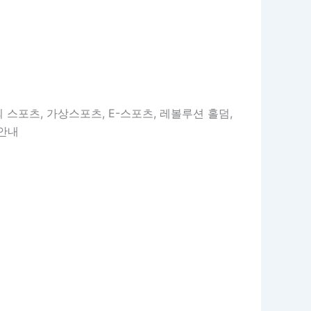
 스포츠, 가상스포츠, E-스포츠, 레볼루션 홀덤,
 안내