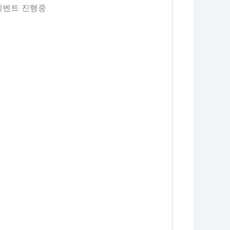
이벤트 진행중