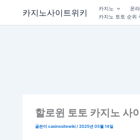
콘
카지노
온라
카지노사이트위키
텐
카지노 토토 순위 
츠
로
건
너
뛰
기
할로윈 토토 카지노 사
글쓴이
casinositewiki
/
2025년 05월 14일