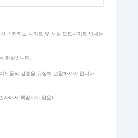
등 신규 카지노 사이트 및 사설 토토사이트 업체는
는 현실입니다.
사이트들의 검증을 유심히 관찰하셔야 합니다.
 본사에서 책임지지 않음)