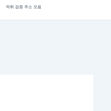
먹튀 검증 주소 모음