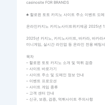
casinosite FOR BRANDS
♣ 할로윈 토토 카지노 사이트 주소 이벤트 도메
온라인카지노 카지노사이트위키제공 2025년 12
2025년 카지노, 카지노사이트, 바카라, 바카라
미니게임, 실시간 라인업 등 온라인 전용 베팅사
목차
– 할로윈 토토 카지노 소개 및 먹튀 검증
– 사이트 바로가기
– 사이트 주소 및 도메인 정보 안내
– 이벤트 프로모션
– 사이트 게임 종류
– 고객 센터 안내
– 신규, 보증, 검증, 먹튀사이트 주의사항