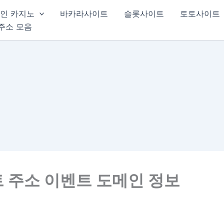
인 카지노
바카라사이트
슬롯사이트
토토사이트
주소 모음
 주소 이벤트 도메인 정보