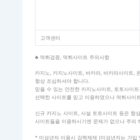
고객센터
♣ 먹튀검증, 먹튀사이트 주의사항
카지노, 카지노사이트, 바카라, 바카라사이트, 
항상 조심하셔야 합니다.
믿을 수 있는 안전한 카지노사이트, 토토사이트
선택한 사이트를 믿고 이용하였으나 먹튀사이트
신규 카지노 사이트, 사설 토토사이트 등은 항
사이트들을 이용하시기엔 문제가 없으나 주의 
* 미성년자 이용시 강력제재 (미성년자는 가입