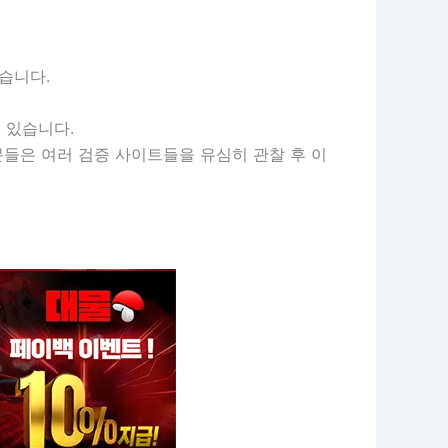
습니다.
 있습니다.
분들은 여러 검증 사이트들을 유심히 관찰 후 이