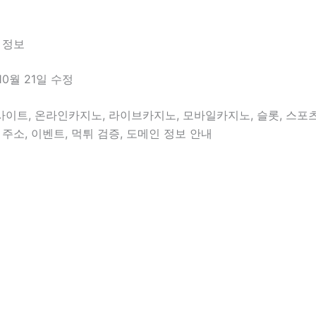
 정보
10월 21일 수정
사이트, 온라인카지노, 라이브카지노, 모바일카지노, 슬롯, 스포츠
주소, 이벤트, 먹튀 검증, 도메인 정보 안내