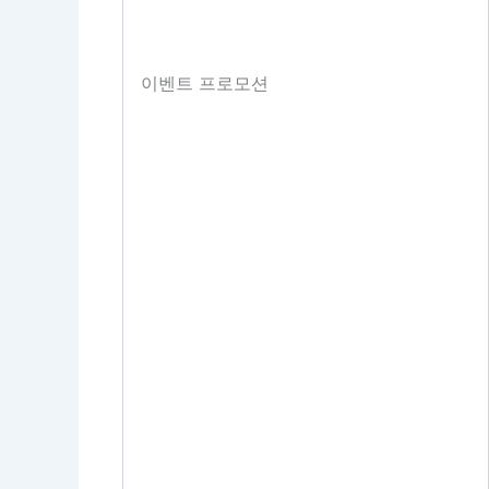
이벤트 프로모션