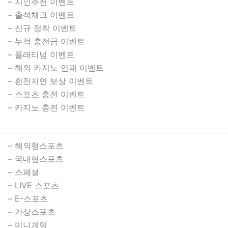
– 지인추천 이벤트
– 출석체크 이벤트
– 신규 정착 이벤트
– 누적 충전금 이벤트
– 플래티넘 이벤트
– 해외 카지노 연패 이벤트
– 환전지연 보상 이벤트
– 스포츠 충전 이벤트
– 카지노 충전 이벤트
– 해외형스포츠
– 국내형스포츠
– 스페셜
– LIVE 스포츠
– E-스포츠
– 가상스포츠
– 미니게임