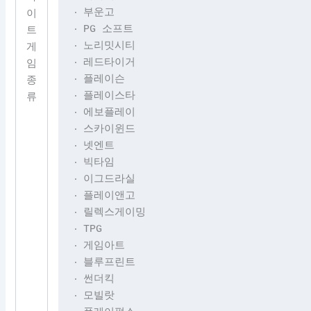
이
‧ 부운고

트
‧ PG 소프트

게
‧ 노리밋시티

임
‧ 레드타이거

종
‧ 플레이슨

류
‧ 플레이스타

‧ 에보플레이

‧ 스카이윈드

‧ 넷엔트

‧ 빅타임

‧ 이그드라실

‧ 플레이앤고

‧ 릴렉스게이밍

‧ TPG

‧ 게임아트

‧ 블루프린트

‧ 썬더킥

‧ 모빌랏
