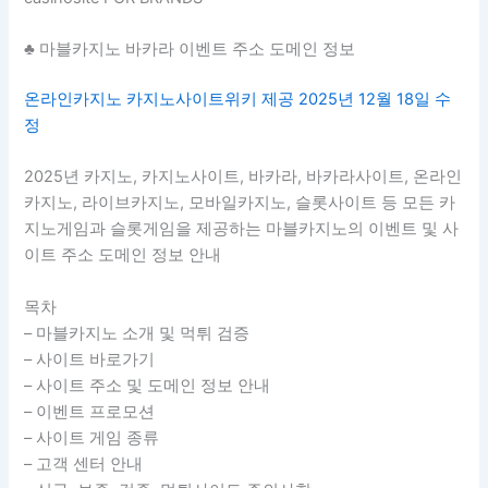
♣ 마블카지노 바카라 이벤트 주소 도메인 정보
온라인카지노 카지노사이트위키 제공 2025년 12월 18일 수
정
2025년 카지노, 카지노사이트, 바카라, 바카라사이트, 온라인
카지노, 라이브카지노, 모바일카지노, 슬롯사이트 등 모든 카
지노게임과 슬롯게임을 제공하는 마블카지노의 이벤트 및 사
이트 주소 도메인 정보 안내
목차
– 마블카지노 소개 및 먹튀 검증
– 사이트 바로가기
– 사이트 주소 및 도메인 정보 안내
– 이벤트 프로모션
– 사이트 게임 종류
– 고객 센터 안내