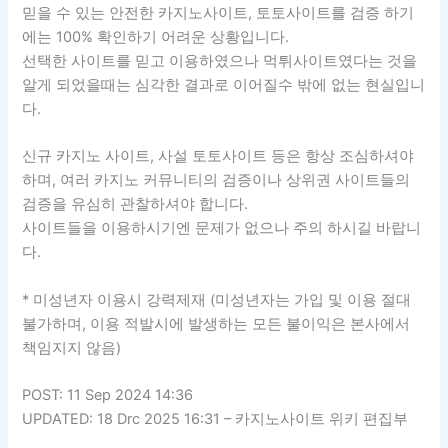
믿을 수 있는 안전한 카지노사이트, 토토사이트를 검증 하기
에는 100% 확인하기 어려운 상황입니다.
선택한 사이트를 믿고 이용하였으나 먹튀사이트였다는 것을
알게 되었을때는 심각한 결과로 이어질수 밖에 없는 현실입니
다.
신규 카지노 사이트, 사설 토토사이트 등은 항상 조심하셔야
하며, 여러 카지노 커뮤니티의 검증이나 상위권 사이트들의
검증을 유심히 관찰하셔야 합니다.
사이트들을 이용하시기엔 문제가 없으나 주의 하시길 바랍니
다.
* 미성년자 이용시 강력제재 (미성년자는 가입 및 이용 절대
불가하며, 이용 적발시에 발생하는 모든 불이익은 본사에서
책임지지 않음)
POST: 11 Sep 2024 14:36
UPDATED: 18 Drc 2025 16:31 – 카지노사이트 위키 편집부