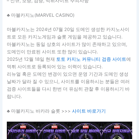
– 신규, 보증, 검증, 먹튀사이트 주의사항
♣ 마블카지노(MARVEL CASINO)
마블카지노는 2024년 07월 20일 도메인 생성한 카지노사이
트로 모든 카지노게임과 슬롯 게임을 제공하고 있습니다.
마블카지노는 동일 상호의 사이트가 많이 존재하고 있으며,
도메인이 만료된 사이트 또한 많이 있습니다.
2025년 12월 18일 현재
토토 카지노 커뮤니티 검증 사이트
에
먹튀 사이트로 등록되어 있는 이력이 있습니다.
리뉴얼 혹은 도메인 변경이 있으면 운영 기간과 도메인 생성
날짜가 달라 질 수 있으니, 사이트를 이용하시는 분들은 여러
검증 사이트들을 다시 한번 더 유심히 관찰 후 이용하시기 바
랍니다.
♣ 마블카지노 바카라 슬롯 >>>
사이트 바로가기