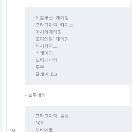
‧ 에볼루션 게이밍

‧ 프라그마틱 카지노

‧ 아시아게이밍

‧ 오리엔탈 게이밍

‧ 섹시카지노

‧ 빅게이밍

‧ 드림게이밍

‧ 두읜

‧ 플레이테크
– 슬롯게임
‧ 프라그마틱 슬롯

‧ CQ9

사
‧ 하바네로
