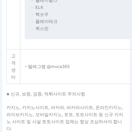
‧ 플레이펄스

‧ ELK

‧ 핵쏘우

‧ 플레이테크

‧ 퀵스핀
고
객
– 텔레그램 @mvca365
센
터
♣ 신규, 보증, 검증, 먹튀사이트 주의사항
카지노, 카지노사이트, 바카라, 바카라사이트, 온라인카지노,
라이브카지노, 모바일카지노, 토토, 토토사이트 등 신규 카지
노 사이트 및 사설 토토사이트 업체는 항상 조심하셔야 합니
다.