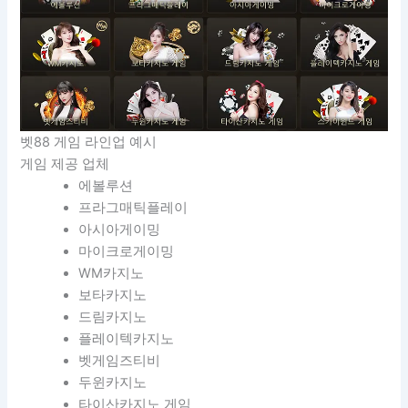
벳88 게임 라인업 예시
게임 제공 업체
에볼루션
프라그매틱플레이
아시아게이밍
마이크로게이밍
WM카지노
보타카지노
드림카지노
플레이텍카지노
벳게임즈티비
두윈카지노
타이산카지노 게임