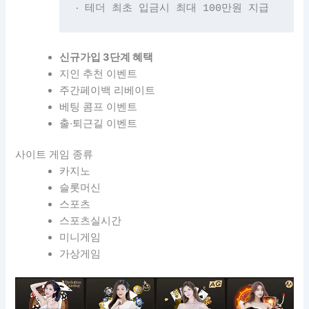
‧ 테더 최초 입금시 최대 100만원 지급
신규가입 3단계 혜택
지인 추천 이벤트
주간페이백 리베이트
베팅 콤프 이벤트
출·퇴근길 이벤트
사이트 게임 종류
카지노
슬롯머신
스포츠
스포츠실시간
미니게임
가상게임