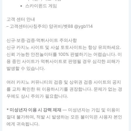
스카이윈드 게임
고객 센터 안내
– 고객센터(사칭주의) 양귀비/벳88 @ygb114
신규·보증·검증·먹튀사이트 주의사항
신규 카지노 사이트 및 사설 토토사이트는 항상 유의하세요.
신뢰 가능한 안전놀이터를 100% 판별하기는 어렵습니다. 이
용 중인 사이트가 먹튀사이트로 판명될 경우 심각한 피해가
발생할 수 있습니다.
여러 카지노 커뮤니티의 검증 및 상위권 검증 사이트의 공지
를 교차 확인한 뒤 이용하시기를 권장합니다. 문제가 없는 경
우에도 상시 주의가 필요합니다.
* 미성년자 이용 시 강력 제재
— 미성년자는 가입 및 이용이
절대 불가하며, 적발 시 발생하는 모든 불이익은 사용자 본인
에게 귀속됩니다.