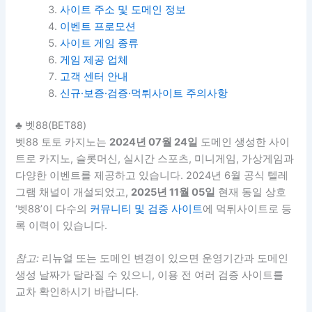
사이트 주소 및 도메인 정보
이벤트 프로모션
사이트 게임 종류
게임 제공 업체
고객 센터 안내
신규·보증·검증·먹튀사이트 주의사항
♣ 벳88(BET88)
벳88 토토 카지노는
2024년 07월 24일
도메인 생성한 사이
트로 카지노, 슬롯머신, 실시간 스포츠, 미니게임, 가상게임과
다양한 이벤트를 제공하고 있습니다. 2024년 6월 공식 텔레
그램 채널이 개설되었고,
2025년 11월 05일
현재 동일 상호
‘벳88’이 다수의
커뮤니티 및 검증 사이트
에 먹튀사이트로 등
록 이력이 있습니다.
참고:
리뉴얼 또는 도메인 변경이 있으면 운영기간과 도메인
생성 날짜가 달라질 수 있으니, 이용 전 여러 검증 사이트를
교차 확인하시기 바랍니다.