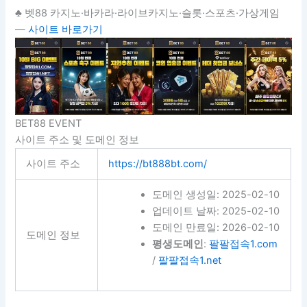
♣ 벳88 카지노·바카라·라이브카지노·슬롯·스포츠·가상게임
—
사이트 바로가기
BET88 EVENT
사이트 주소 및 도메인 정보
사이트 주소
https://bt888bt.com/
도메인 생성일:
2025-02-10
업데이트 날짜:
2025-02-10
도메인 만료일:
2026-02-10
도메인 정보
평생도메인
:
팔팔접속1.com
/
팔팔접속1.net