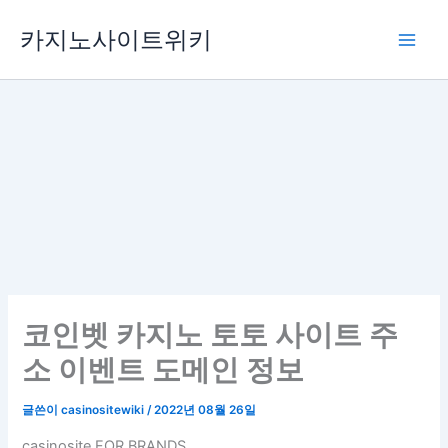
콘
카지노사이트위키
텐
츠
로
건
너
뛰
기
코인벳 카지노 토토 사이트 주
소 이벤트 도메인 정보
글쓴이
casinositewiki
/
2022년 08월 26일
casinosite FOR BRANDS