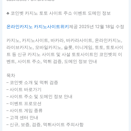
♣ 코인벳 카지노 토토 사이트 주소 이벤트 도메인 정보
온라인카지노 카지노사이트위키
제공 2025년 12월 18일 수정
카지노, 카지노사이트, 바카라, 바카라사이트, 온라인카지노,
라이브카지노, 모바일카지노, 슬롯, 미니게임, 토토, 토토사이
트 등 신규 카지노 사이트 및 사설 토토사이트인 코인벳의 이
벤트, 사이트 주소, 먹튀 검증, 도메인 정보 안내
목차
– 코인벳 소개 및 먹튀 검증
– 사이트 바로가기
– 사이트 주소 및 도메인 정보 안내
– 이벤트 프로모션
– 사이트 게임 종류
– 고객 센터 안내
– 신규, 보증, 검증, 먹튀사이트 주의사항