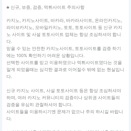
♣ 신규, 보증, 검증, 먹튀사이트 주의사항
카지노, 카지노사이트, 바카라, 바카라사이트, 온라인카지노,
라이브카지노, 모바일카지노, 토토, 토토사이트 등 신규 카지
노 사이트 및 사설 토토사이트 업체는 항상 조심하셔야 합니
다.
믿을 수 있는 안전한 카지노사이트, 토토사이트를 검증 하기
에는 100% 확인하기 어려운 상황입니다.
선택한 사이트를 믿고 이용하였으나 먹튀사이트였다는 것을
알게 되었을때는 심각한 결과로 이어질수 밖에 없는 현실입니
다.
신규 카지노 사이트, 사설 토토사이트 등은 항상 조심하셔야
하며, 여러 카지노 커뮤니티의 검증이나 상위권 사이트들의
검증을 유심히 관찰하셔야 합니다.
사이트들을 이용하시기엔 문제가 없으나 주의 하시길 바랍니
다.