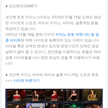
♣ 코인벳(COINBET)
코인벳 토토 카지노사이트는 2024년 07월 14일 도메인 생성
한 사이트로 스포츠, 라이브 카지노, 바카라, 슬롯게임 등을
제공하고 있습니다.
2025년 12월 18일 현재 다수의
카지노 토토 커뮤니티 및 검
증 사이트
에 먹튀 사이트로 등록되어 있는 이력이 있습니다.
리뉴얼 혹은 도메인 변경이 있으면 운영기간과 도메인 생성
날짜가 달라 질 수 있으니, 코인벳을 이용하시는 분들은 여러
검증 사이트들을 다시 한번 유심히 관찰 후 이용하시기 바랍
니다.
♣ 코인벳 카지노 바카라 라이브 슬롯 미니게임 스포츠 토토
>>>
사이트 바로가기