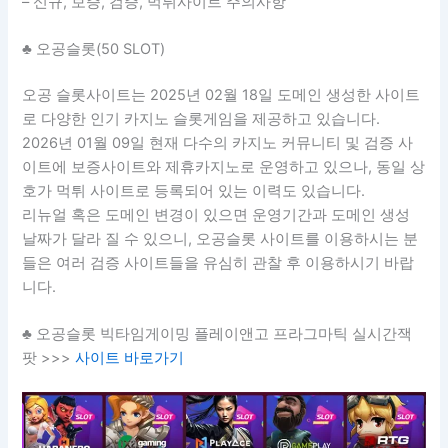
– 신규, 보증, 검증, 먹튀사이트 주의사항
♣ 오공슬롯(50 SLOT)
오공 슬롯사이트는 2025년 02월 18일 도메인 생성한 사이트
로 다양한 인기 카지노 슬롯게임을 제공하고 있습니다.
2026년 01월 09일 현재 다수의 카지노 커뮤니티 및 검증 사
이트에 보증사이트와 제휴카지노로 운영하고 있으나, 동일 상
호가 먹튀 사이트로 등록되어 있는 이력도 있습니다.
리뉴얼 혹은 도메인 변경이 있으면 운영기간과 도메인 생성
날짜가 달라 질 수 있으니, 오공슬롯 사이트를 이용하시는 분
들은 여러 검증 사이트들을 유심히 관찰 후 이용하시기 바랍
니다.
♣ 오공슬롯 빅타임게이밍 플레이앤고 프라그마틱 실시간잭
팟 >>>
사이트 바로가기